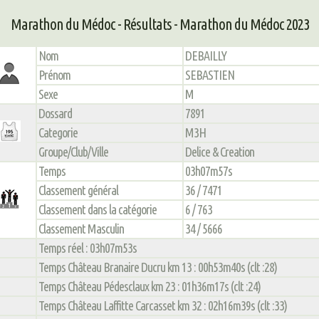
Marathon du Médoc - Résultats - Marathon du Médoc 2023
Nom
DEBAILLY
Prénom
SEBASTIEN
Sexe
M
Dossard
7891
Categorie
M3H
Groupe/Club/Ville
Delice & Creation
Temps
03h07m57s
Classement général
36 / 7471
Classement dans la catégorie
6 / 763
Classement Masculin
34 / 5666
Temps réel : 03h07m53s
Temps Château Branaire Ducru km 13 : 00h53m40s (clt :28)
Temps Château Pédesclaux km 23 : 01h36m17s (clt :24)
Temps Château Laffitte Carcasset km 32 : 02h16m39s (clt :33)