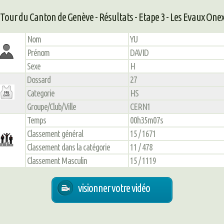
Tour du Canton de Genève - Résultats - Etape 3 - Les Evaux One
Nom
YU
Prénom
DAVID
Sexe
H
Dossard
27
Categorie
HS
Groupe/Club/Ville
CERN1
Temps
00h35m07s
Classement général
15 / 1671
Classement dans la catégorie
11 / 478
Classement Masculin
15 / 1119
visionner votre vidéo