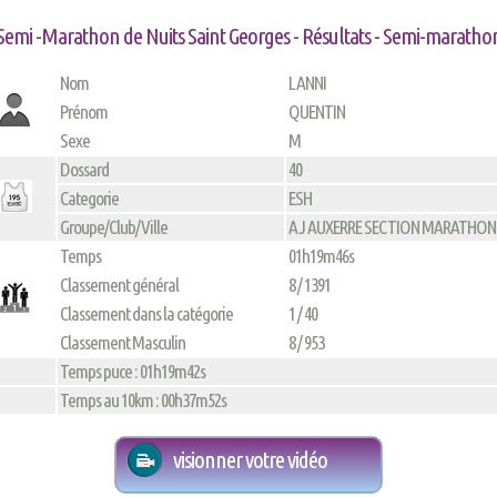
Semi -Marathon de Nuits Saint Georges - Résultats - Semi-maratho
Nom
LANNI
Prénom
QUENTIN
Sexe
M
Dossard
40
Categorie
ESH
Groupe/Club/Ville
AJ AUXERRE SECTION MARATHON
Temps
01h19m46s
Classement général
8 / 1391
Classement dans la catégorie
1 / 40
Classement Masculin
8 / 953
Temps puce : 01h19m42s
Temps au 10km : 00h37m52s
visionner votre vidéo