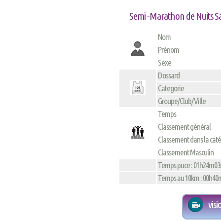
Semi -Marathon de Nuits Sa
Nom
Prénom
Sexe
Dossard
Categorie
Groupe/Club/Ville
Temps
Classement général
Classement dans la cat
Classement Masculin
Temps puce : 01h24m03
Temps au 10km : 00h40
vis