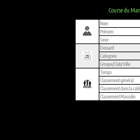
Course du Mand
Nom
Prénom
Sexe
Dossard
Categorie
Groupe/Club/Ville
Temps
Classement général
Classement dans la cat
Classement Masculin