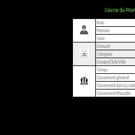
Course du Mand
Nom
Prénom
Sexe
Dossard
Categorie
Groupe/Club/Ville
Temps
Classement général
Classement dans la cat
Classement Masculin