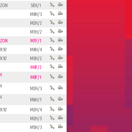
IZON
SEH / 1
M4H / 3
M2H / 2
M1H / 2
IZON
M1F / 1
X 92
M4H / 4
X 92
M5H / 2
M4F / 2
N
M0F / 1
N
M2H / 3
N
M6H / 1
X 92
M2H / 4
M2H / 5
M5H / 3