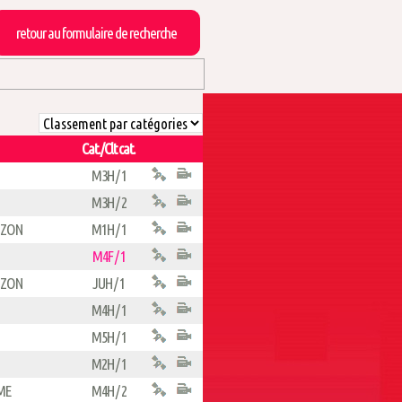
retour au formulaire de recherche
Cat./Clt cat.
M3H / 1
M3H / 2
IZON
M1H / 1
M4F / 1
IZON
JUH / 1
M4H / 1
M5H / 1
M2H / 1
ME
M4H / 2