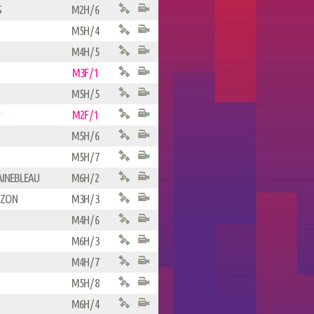
S
M2H / 6
M5H / 4
M4H / 5
M3F / 1
M5H / 5
M2F / 1
M5H / 6
M5H / 7
AINEBLEAU
M6H / 2
IZON
M3H / 3
M4H / 6
M6H / 3
M4H / 7
M5H / 8
M6H / 4