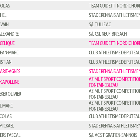
ICOLAS
TEAM GUIDETTI NORDIC HOR
CHEL
STADE RENNAIS ATHLETISME*
LVAIN
S/L TULLE AC
ALEXANDRE
S/L CSL NEUF-BRISACH
GELIQUE
TEAM GUIDETTI NORDIC HOR
JEAN-MARC
CLUB ATHLETISME DE PUTEAU
ISTIAN
CLUB ATHLETISME DE PUTEAU
ARIE-AGNES
STADE RENNAIS ATHLETISME*
AZIMUT SPORT COMPETITIO
 APOLLINE
FONTAINEBLEAU
AZIMUT SPORT COMPETITIO
KER OLIVIER
FONTAINEBLEAU
AZIMUT SPORT COMPETITIO
L MARC
FONTAINEBLEAU
ICOLAS
CLUB ATHLETISME DE PUTEAU
MICKAEL
STADE RENNAIS ATHLETISME*
ERS PASCAL
S/L AC ST GRATIEN-SANNOIS