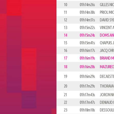
10
01h14m26s
GILLES N
11
01h14m30s
PRIOL MI
12
01h14m51s
DAVID SY
13
01h15m22s
VINCENT 
14
01h15m24s
DOMS AN
15
01h15m41s
CHAPUIS 
16
01h16m17s
JACQ CHR
17
01h16m19s
BRIAND M
18
01h16m28s
MAZURECK
19
01h16m29s
DECAESTE
20
01h17m29s
THORAVA
21
01h17m43s
JORON N
22
01h17m47s
DENIAUD 
23
01h18m18s
DESSOULI