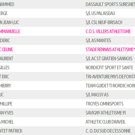
HAMMED
DASSAULT SPORTS SURESNE
ERGE
S/L US PALAISEAU
 JEAN-LUC
S/L CSL NEUF-BRISACH
EMMANUELLE
C.O.S. VILLERS ATHLETISME
EDERIC
S/L AS MANTES
 CELINE
STADE RENNAIS ATHLETISME*
LAURENT
S/L AC ST GRATIEN-SANNOIS
ILLES
NORDICFIT SPORT ET SANTE
 ERIC
TRI-AVENTURE PAYS DE FONT
HIERRY
TEAM GUIDETTI NORDIC HOR
UC
S/L MASSY AS
HILLIPE
TROYES OMNISPORTS
AN-YVES
SAVIGNY ATHLETISME 91
 MICHEL
ATHLETIC CLUB DRAVEIL
TET PATRICK
C. O. DU SUD DE L'ESSONNE