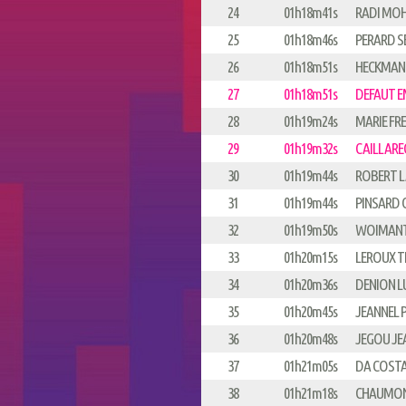
24
01h18m41s
RADI MO
25
01h18m46s
PERARD S
26
01h18m51s
HECKMANN
27
01h18m51s
DEFAUT 
28
01h19m24s
MARIE FR
29
01h19m32s
CAILLAREC
30
01h19m44s
ROBERT 
31
01h19m44s
PINSARD G
32
01h19m50s
WOIMANT
33
01h20m15s
LEROUX T
34
01h20m36s
DENION L
35
01h20m45s
JEANNEL P
36
01h20m48s
JEGOU JE
37
01h21m05s
DA COSTA
38
01h21m18s
CHAUMON