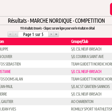
Résultats - MARCHE NORDIQUE - COMPETITION
193 résultats trouvés - Cliquez sur une ligne pour voir le résultat en détail
«
‹
›
»
nom
Groupe/Club
ILIPPE
S/L CSL NEUF-BRISACH
 OLIVIER
S/L COURIR A SAINT AVE
OS SEBASTIEN
TEAM GUIDETTI NORDIC HOR
ISTIANE
S/L CSL NEUF-BRISACH
TOS DOMS ALAN
TEAM GUIDETTI NORDIC HOR
EAN-PAUL
S/L AC ST GRATIEN-SANNOIS
IERRE
S/L CSL NEUF-BRISACH
 GAUTIER
AO CHARENTON
 JEAN-YVES
ROMILLY SPORT 10 ATHLETIS