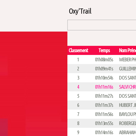
Oxy'Trail
Classement
Temps
Nom Pré
1
01h08m05s
WEBER PH
2
01h09m41s
GUILLEMIN
3
01h10m54s
DOS SANT
4
01h11m16s
SALVI CHR
5
01h11m27s
DOS SAN
6
01h11m37s
HUBERT J
7
01h11m56s
BAYLOU P
8
01h13m55s
ROBERGEL
9
01h14m16s
ABRAHAM