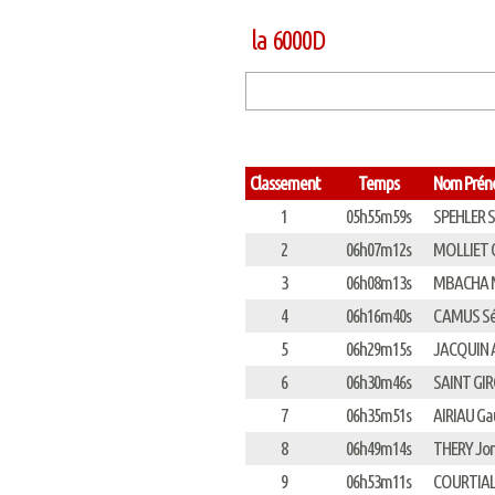
la 6000D
Classement
Temps
Nom Pré
1
05h55m59s
SPEHLER S
2
06h07m12s
MOLLIET 
3
06h08m13s
MBACHA M
4
06h16m40s
CAMUS Sé
5
06h29m15s
JACQUIN 
6
06h30m46s
SAINT GI
7
06h35m51s
AIRIAU Ga
8
06h49m14s
THERY Jo
9
06h53m11s
COURTIAL 