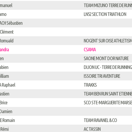
manuel
TEAM MIZUNO TERRE DE RUN
arno
LN52 SECTION TRIATHLON
ACH Sébastien
Clément
 Romuald
NOGENT SUR OISE ATHLETIS
andra
CSAMA
en
SAONE MONT DOR NATURE
abien
DIJON UC - TERRE DE RUNNIN
lliam
ISSOIRE TRI AVENTURE
 Raphael
TRAKKS
astien
TEAM BEN RUN SAINT ETIENN
Brice
SCO STE-MARGUERITE MARSE
Damien
E Romain
TEAM RAVANEL & CO
 Rémi
AC TASSIN