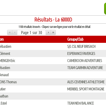
Résultats - La 6000D
1180 résultats trouvés - Cliquez sur une ligne pour voir le résultat en détail
«
‹
›
»
nom
Groupe/Club
ébastien
S/L CSL NEUF BRISACH
Clément
ESPERANCE FAVERGES
ENGEH Eric
CAMEROON-ADVENTURES
bastien
TEAM GARMIN ADVENTURE
Arnaud
RONS Thomas
ALES CEVENNES ATHLETISME
utier
MERIBEL SPORT MONTAGNE
nathan
Estel
TEAN NEW BALANCE