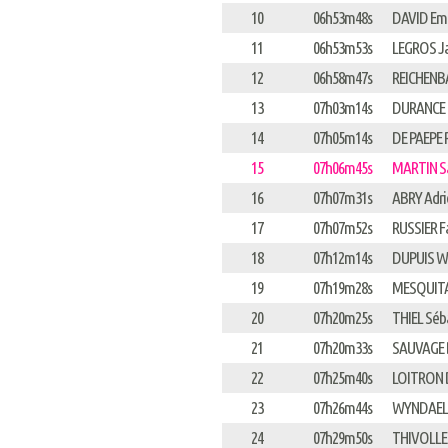
10
06h53m48s
DAVID Em
11
06h53m53s
LEGROS J
12
06h58m47s
REICHENB
13
07h03m14s
DURANCE 
14
07h05m14s
DE PAEPE
15
07h06m45s
MARTIN S
16
07h07m31s
ABRY Adri
17
07h07m52s
RUSSIER F
18
07h12m14s
DUPUIS Wi
19
07h19m28s
MESQUITA
20
07h20m25s
THIEL Séb
21
07h20m33s
SAUVAGE 
22
07h25m40s
LOITRON 
23
07h26m44s
WYNDAEL
24
07h29m50s
THIVOLLE