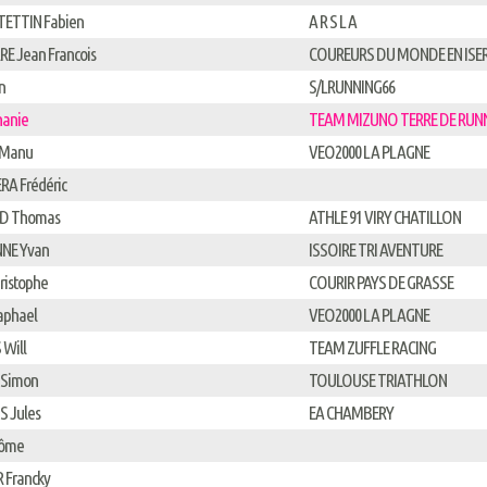
TETTIN Fabien
A R S L A
E Jean Francois
COUREURS DU MONDE EN ISE
n
S/LRUNNING66
hanie
TEAM MIZUNO TERRE DE RUN
 Manu
VEO2000 LA PLAGNE
A Frédéric
D Thomas
ATHLE 91 VIRY CHATILLON
NE Yvan
ISSOIRE TRI AVENTURE
ristophe
COURIR PAYS DE GRASSE
aphael
VEO2000 LA PLAGNE
Will
TEAM ZUFFLE RACING
 Simon
TOULOUSE TRIATHLON
 Jules
EA CHAMBERY
rôme
R Francky