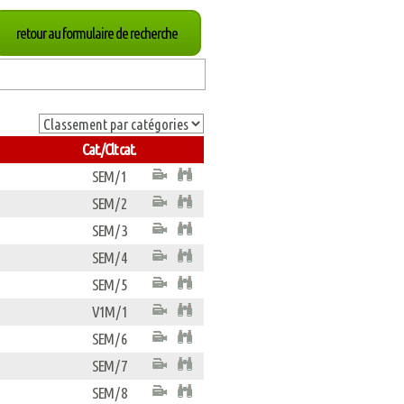
retour au formulaire de recherche
Cat./Clt cat.
SEM / 1
SEM / 2
SEM / 3
SEM / 4
SEM / 5
V1M / 1
SEM / 6
SEM / 7
SEM / 8