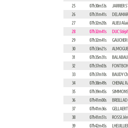
25
07h30m53s
JARRIER S
26
07h31m41s
DELAMARR
27
07h32m20s
ALIEU Alai
28
07h32m41s
DUC Stép
29
07h32m41s
GAUCHER
30
07h33m21s
ALMOGUER
31
07h35m31s
BALABAU
32
07h37m03s
FONTBON
33
07h37m10s
BAUDY Ch
34
07h38m49s
CHENAL R
35
07h39m45s
SIMMONS 
36
07h41m00s
BREILLAD
37
07h41m36s
GELLAERTS
38
07h41m51s
ROSSI Jé
39
07h42m45s
LHEUILLIE