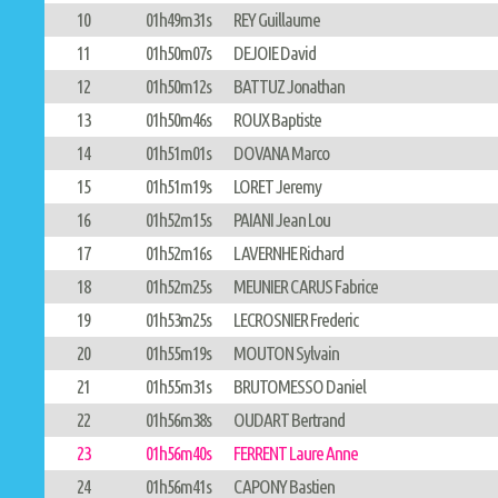
10
01h49m31s
REY Guillaume
11
01h50m07s
DEJOIE David
12
01h50m12s
BATTUZ Jonathan
13
01h50m46s
ROUX Baptiste
14
01h51m01s
DOVANA Marco
15
01h51m19s
LORET Jeremy
16
01h52m15s
PAIANI Jean Lou
17
01h52m16s
LAVERNHE Richard
18
01h52m25s
MEUNIER CARUS Fabrice
19
01h53m25s
LECROSNIER Frederic
20
01h55m19s
MOUTON Sylvain
21
01h55m31s
BRUTOMESSO Daniel
22
01h56m38s
OUDART Bertrand
23
01h56m40s
FERRENT Laure Anne
24
01h56m41s
CAPONY Bastien