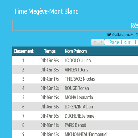
Time Megève-Mont Blanc
Rés
405 résultats trouvés - Cl
«
‹
Classement
Temps
Nom Prénom
1
01h43m26s
LODOLO Julien
2
01h43m28s
VINCENT Joris
3
01h45m17s
THIERVOZ Nicolas
4
01h45m25s
ROUGE Florian
5
01h46m49s
MONA Leonardo
6
01h46m54s
LORENZINI Alban
7
01h47m26s
DUCHENE Jerome
8
01h48m41s
PARIS Benoit
9
01h48m43s
MICHONNEAU Emmanuel