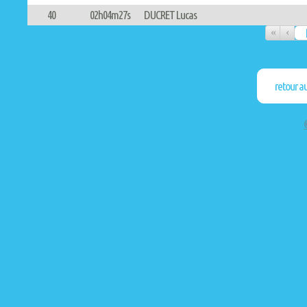
40
02h04m27s
DUCRET Lucas
«
‹
retour a