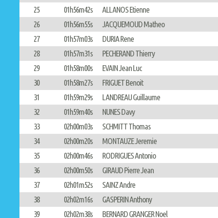
25
01h56m42s
ALLANOS Etienne
26
01h56m55s
JACQUEMOUD Matheo
27
01h57m03s
DURIA Rene
28
01h57m31s
PECHERAND Thierry
29
01h58m00s
EVAIN Jean Luc
30
01h58m27s
FRIGUET Benoit
31
01h59m29s
LANDREAU Guillaume
32
01h59m40s
NUNES Davy
33
02h00m03s
SCHMITT Thomas
34
02h00m20s
MONTAUZE Jeremie
35
02h00m46s
RODRIGUES Antonio
36
02h00m50s
GIRAUD Pierre Jean
37
02h01m52s
SAINZ Andre
38
02h02m16s
GASPERIN Anthony
39
02h02m38s
BERNARD GRANGER Noel