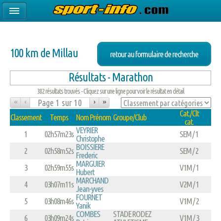
100 km de Millau
retour au formulaire de recherche
Résultats - Marathon
382 résultats trouvés - Cliquez sur une ligne pour voir le résultat en détail
«
‹
›
»
Cat./Clt
Classement
Temps
Nom Prénom
Groupe/Club
cat.
VEYRIER
1
02h57m23s
SEM / 1
Christophe
BOISSIERE
2
02h58m52s
SEM / 2
Frederic
MARGUIER
3
02h59m55s
V1M / 1
Hubert
MARCHAND
4
03h07m11s
V2M / 1
Jean-yves
FOURNET
5
03h08m46s
V1M / 2
Yanik
COMBES
STADE RODEZ
6
03h09m24s
V1M / 3