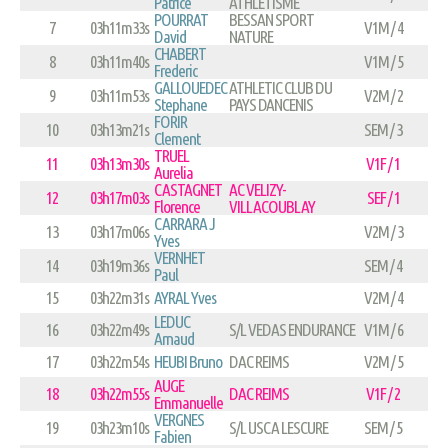
Patrice
ATHLETISME
POURRAT
BESSAN SPORT
7
03h11m33s
V1M / 4
David
NATURE
CHABERT
8
03h11m40s
V1M / 5
Frederic
GALLOUEDEC
ATHLETIC CLUB DU
9
03h11m53s
V2M / 2
Stephane
PAYS DANCENIS
FORIR
10
03h13m21s
SEM / 3
Clement
TRUEL
11
03h13m30s
V1F / 1
Aurelia
CASTAGNET
AC VELIZY-
12
03h17m03s
SEF / 1
Florence
VILLACOUBLAY
CARRARA J
13
03h17m06s
V2M / 3
Yves
VERNHET
14
03h19m36s
SEM / 4
Paul
15
03h22m31s
AYRAL Yves
V2M / 4
LEDUC
16
03h22m49s
S/L VEDAS ENDURANCE
V1M / 6
Arnaud
17
03h22m54s
HEUBI Bruno
DAC REIMS
V2M / 5
AUGE
18
03h22m55s
DAC REIMS
V1F / 2
Emmanuelle
VERGNES
19
03h23m10s
S/L USCA LESCURE
SEM / 5
Fabien