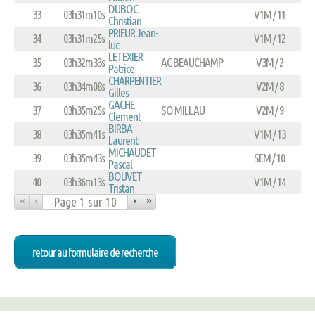
DUBOC
33
03h31m10s
V1M / 11
Christian
PRIEUR Jean-
34
03h31m25s
V1M / 12
luc
LETEXIER
35
03h32m33s
AC BEAUCHAMP
V3M / 2
Patrice
CHARPENTIER
36
03h34m08s
V2M / 8
Gilles
GACHE
37
03h35m25s
SO MILLAU
V2M / 9
Clement
BIRBA
38
03h35m41s
V1M / 13
Laurent
MICHAUDET
39
03h35m43s
SEM / 10
Pascal
BOUVET
40
03h36m13s
V1M / 14
Tristan
«
‹
›
»
retour au formulaire de recherche