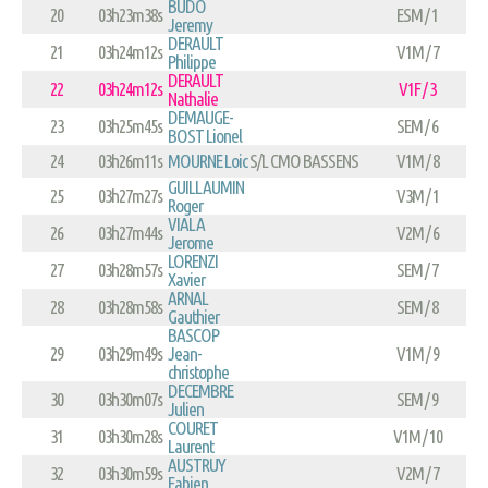
BUDO
20
03h23m38s
ESM / 1
Jeremy
DERAULT
21
03h24m12s
V1M / 7
Philippe
DERAULT
22
03h24m12s
V1F / 3
Nathalie
DEMAUGE-
23
03h25m45s
SEM / 6
BOST Lionel
24
03h26m11s
MOURNE Loic
S/L CMO BASSENS
V1M / 8
GUILLAUMIN
25
03h27m27s
V3M / 1
Roger
VIALA
26
03h27m44s
V2M / 6
Jerome
LORENZI
27
03h28m57s
SEM / 7
Xavier
ARNAL
28
03h28m58s
SEM / 8
Gauthier
BASCOP
29
03h29m49s
Jean-
V1M / 9
christophe
DECEMBRE
30
03h30m07s
SEM / 9
Julien
COURET
31
03h30m28s
V1M / 10
Laurent
AUSTRUY
32
03h30m59s
V2M / 7
Fabien