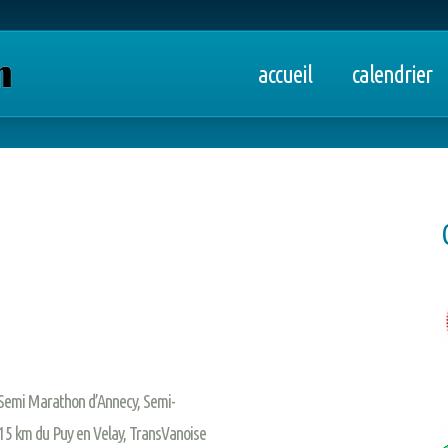
accueil
calendrier
Semi Marathon d’Annecy, Semi-
15 km du Puy en Velay, TransVanoise