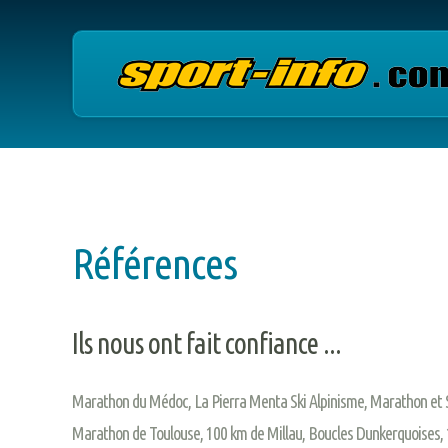
Références
Ils nous ont fait confiance ...
Marathon du Médoc, La Pierra Menta Ski Alpinisme, Marathon et 
Marathon de Toulouse, 100 km de Millau, Boucles Dunkerquoises, 