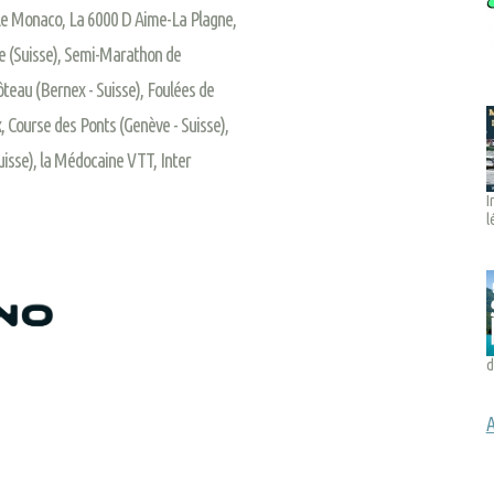
ale Monaco, La 6000 D Aime-La Plagne,
e (Suisse), Semi-Marathon de
ôteau (Bernex - Suisse), Foulées de
 Course des Ponts (Genève - Suisse),
uisse), la Médocaine VTT, Inter
I
l
d
A