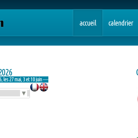
accueil
calendrier
2026
s 27 mai, 3 et 10 juin ----------------------- Retrouvez les résultats des courses ici ------