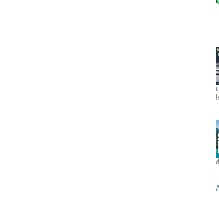
I
l
d
A