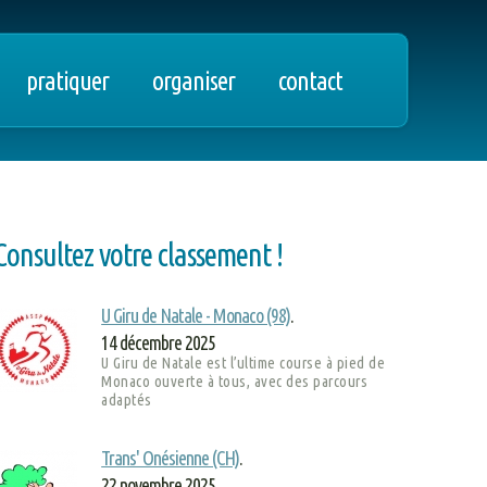
pratiquer
organiser
contact
Consultez votre classement !
----------------
U Giru de Natale - Monaco (98)
.
14 décembre 2025
U Giru de Natale est l’ultime course à pied de
Monaco ouverte à tous, avec des parcours
adaptés
Trans' Onésienne (CH)
.
22 novembre 2025